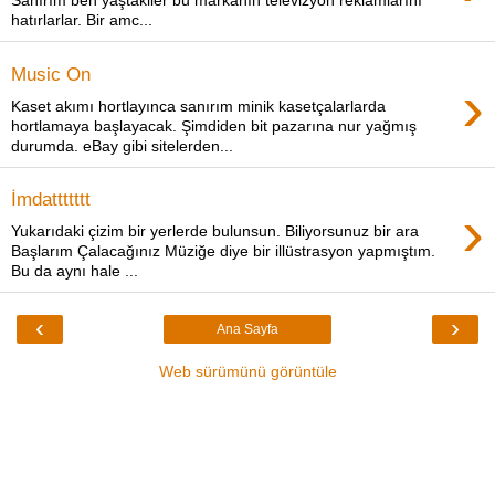
Sanırım ben yaştakiler bu markanın televizyon reklamlarını
hatırlarlar. Bir amc...
Music On
›
Kaset akımı hortlayınca sanırım minik kasetçalarlarda
hortlamaya başlayacak. Şimdiden bit pazarına nur yağmış
durumda. eBay gibi sitelerden...
İmdattttttt
›
Yukarıdaki çizim bir yerlerde bulunsun. Biliyorsunuz bir ara
Başlarım Çalacağınız Müziğe diye bir illüstrasyon yapmıştım.
Bu da aynı hale ...
‹
›
Ana Sayfa
Web sürümünü görüntüle