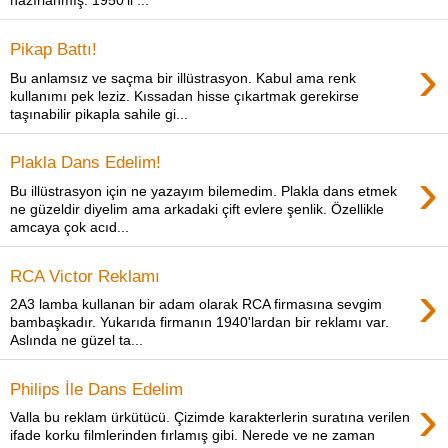
hazırlanmış. 1950'li ...
Pikap Battı!
›
Bu anlamsız ve saçma bir illüstrasyon. Kabul ama renk
kullanımı pek leziz. Kıssadan hisse çıkartmak gerekirse
taşınabilir pikapla sahile gi...
Plakla Dans Edelim!
›
Bu illüstrasyon için ne yazayım bilemedim. Plakla dans etmek
ne güzeldir diyelim ama arkadaki çift evlere şenlik. Özellikle
amcaya çok acıd...
RCA Victor Reklamı
›
2A3 lamba kullanan bir adam olarak RCA firmasına sevgim
bambaşkadır. Yukarıda firmanın 1940'lardan bir reklamı var.
Aslında ne güzel ta...
Philips İle Dans Edelim
›
Valla bu reklam ürkütücü. Çizimde karakterlerin suratına verilen
ifade korku filmlerinden fırlamış gibi. Nerede ve ne zaman