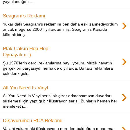
yayınlandığını ...
Seagram's Reklamı
›
Yukarıdaki Seagram's reklamını ben daha eski zannediyordum
ancak meğerse 2000'li yıllardan imiş. Seagram's Kanada
kökenli bir ş...
Plak Çalsın Hop Hop
›
Oynayalım :)
Şu 1970'lerin dergi reklamlarına bayılıyorum. Müzik hayatın
gerçek bir parçasıydı herhalde o yıllarda. Bu tarz reklamlara
çok denk geli...
All You Need Is Vinyl
›
All You Need Is Vinyl serisi bir çizer arkadaşımızın duvarları
süslemesi için yaptığı bir illüstrayon serisi. Bunların hemen her
memleket i...
Dışavurumcu RCA Reklamı
›
Vallahi yukarıdaki illüstrasyonu nereden bulduğum muamma.