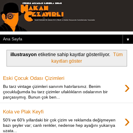
▼
illustrasyon
etiketine sahip kayıtlar gösteriliyor.
Tüm
kayıtları göster
Eski Çocuk Odası Çizimleri
›
Bu tarz vintage çizimleri sanırım hatırlarsınız. Benim
çocukluğumda bu tarz çizimler ufaklıkların odalarının bir
parçasıymış. Bunun çok ben...
Kola ve Plak Keyfi
›
50'li ve 60'lı yıllardaki bir çok çizim ve reklamda değişmeyen
bazı şeyler var; canlı renkler, nedense hep ayağını yukarıya
uzata...