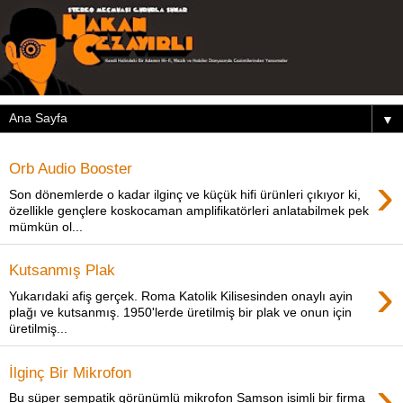
▼
Orb Audio Booster
›
Son dönemlerde o kadar ilginç ve küçük hifi ürünleri çıkıyor ki,
özellikle gençlere koskocaman amplifikatörleri anlatabilmek pek
mümkün ol...
Kutsanmış Plak
›
Yukarıdaki afiş gerçek. Roma Katolik Kilisesinden onaylı ayin
plağı ve kutsanmış. 1950'lerde üretilmiş bir plak ve onun için
üretilmiş...
İlginç Bir Mikrofon
›
Bu süper sempatik görünümlü mikrofon Samson isimli bir firma