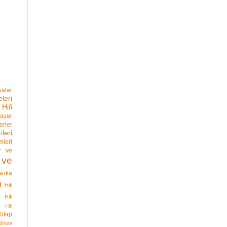
yalar
leri
Hifi
sayar
rler
eri
leri
r ve
 ve
rika
ı
Hifi
rı
Hifi
ri
Hifi
Kitap
Show