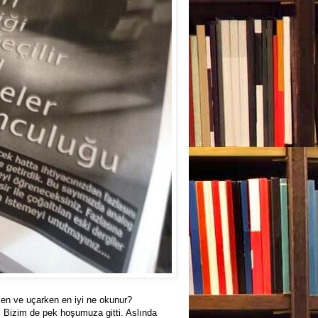
en ve uçarken en iyi ne okunur?
ş. Bizim de pek hoşumuza gitti. Aslında