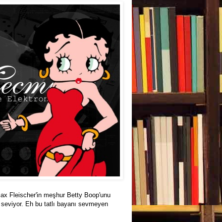
ax Fleischer'in meşhur Betty Boop'unu
seviyor. Eh bu tatlı bayanı sevmeyen