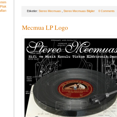
emim
Plak
fları
Etiketler:
Stereo Mecmuası
,
Stereo Mecmuası Bilgiler
0 Comments
Mecmua LP Logo