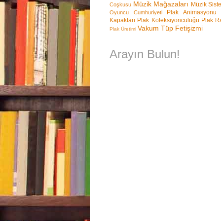
Müzik Mağazaları
Müzik Sist
Coşkusu
Plak Animasyonu
Oyuncu Cumhuriyeti
Kapakları
Plak Koleksiyonculuğu
Plak Ra
Vakum Tüp Fetişizmi
Plak Üretimi
Arayın Bulun!