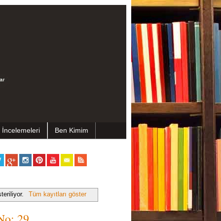
 İncelemeleri
Ben Kimim
teriliyor.
Tüm kayıtları göster
No: 29