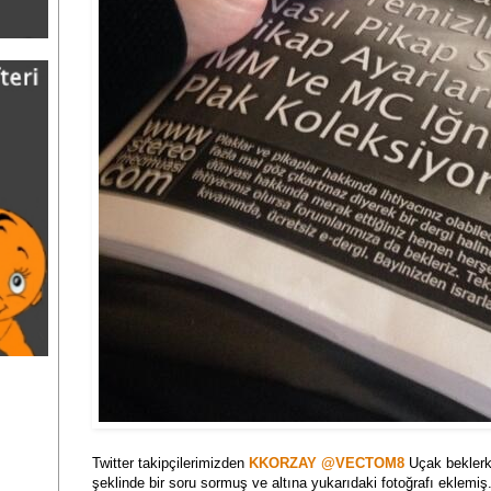
Twitter takipçilerimizden
KKORZAY @VECTOM8
Uçak beklerk
şeklinde bir soru sormuş ve altına yukarıdaki fotoğrafı eklemi