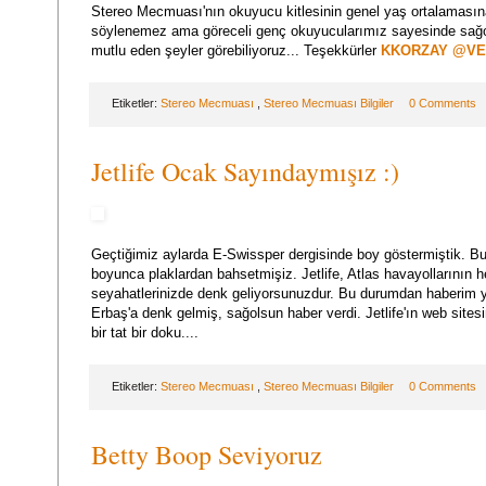
Stereo Mecmuası'nın okuyucu kitlesinin genel yaş ortalamasına
söylenemez ama göreceli genç okuyucularımız sayesinde sağols
mutlu eden şeyler görebiliyoruz... Teşekkürler
KKORZAY @V
Etiketler:
Stereo Mecmuası
,
Stereo Mecmuası Bilgiler
0 Comments
Jetlife Ocak Sayındaymışız :)
Geçtiğimiz aylarda E-Swissper dergisinde boy göstermiştik. Bu 
boyunca plaklardan bahsetmişiz. Jetlife, Atlas havayollarının h
seyahatlerinizde denk geliyorsunuzdur. Bu durumdan haberim
Erbaş'a denk gelmiş, sağolsun haber verdi. Jetlife'ın web site
bir tat bir doku....
Etiketler:
Stereo Mecmuası
,
Stereo Mecmuası Bilgiler
0 Comments
Betty Boop Seviyoruz