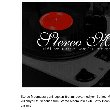
Stereo Mecmuası yeni logoları üretimi devam ediyor. Bu kez M
kullanıyoruz. Nedense tüm Stereo Mecmuası ekibi Betty Boop 
var mı?