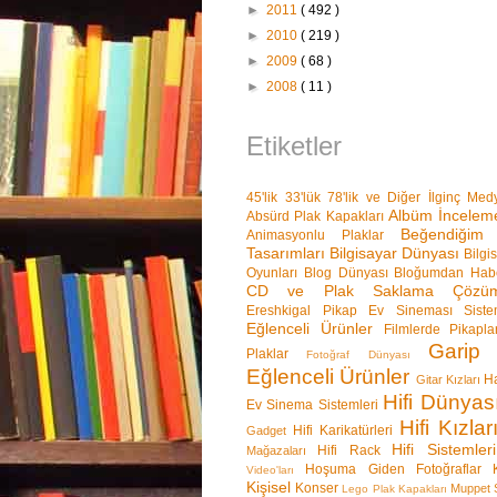
►
2011
( 492 )
►
2010
( 219 )
►
2009
( 68 )
►
2008
( 11 )
Etiketler
45'lik 33'lük 78'lik ve Diğer İlginç Med
Albüm İnceleme
Absürd Plak Kapakları
Beğendiğim 
Animasyonlu Plaklar
Tasarımları
Bilgisayar Dünyası
Bilgi
Oyunları
Blog Dünyası
Bloğumdan Habe
CD ve Plak Saklama Çözüml
Ereshkigal Pikap
Ev Sineması Sistem
Eğlenceli Ürünler
Filmlerde Pikapla
Garip
Plaklar
Fotoğraf Dünyası
Eğlenceli Ürünler
Ha
Gitar Kızları
Hifi Dünyas
Ev Sinema Sistemleri
Hifi Kızla
Hifi Karikatürleri
Gadget
Hifi Sistemle
Hifi Rack
Mağazaları
Hoşuma Giden Fotoğraflar
Video'ları
Kişisel
Konser
Muppet 
Lego Plak Kapakları