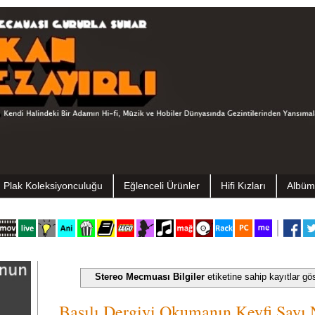
Plak Koleksiyonculuğu
Eğlenceli Ürünler
Hifi Kızları
Albüm
Stereo Mecmuası Bilgiler
etiketine sahip kayıtlar gös
Basılı Dergiyi Okumanın Keyfi Sayı 