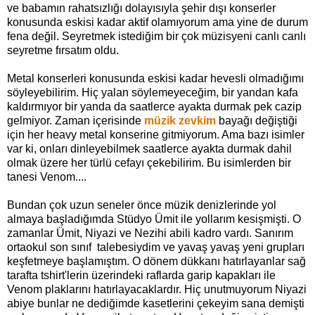
ve babamın rahatsızlığı dolayısıyla şehir dışı konserler
konusunda eskisi kadar aktif olamıyorum ama yine de durum
fena değil. Seyretmek istediğim bir çok müzisyeni canlı canlı
seyretme fırsatım oldu.
Metal konserleri konusunda eskisi kadar hevesli olmadığımı
söyleyebilirim. Hiç yalan söylemeyeceğim, bir yandan kafa
kaldırmıyor bir yanda da saatlerce ayakta durmak pek cazip
gelmiyor. Zaman içerisinde
müzik zevkim
bayağı değiştiği
için her heavy metal konserine gitmiyorum. Ama bazı isimler
var ki, onları dinleyebilmek saatlerce ayakta durmak dahil
olmak üzere her türlü cefayı çekebilirim. Bu isimlerden bir
tanesi Venom....
Bundan çok uzun seneler önce müzik denizlerinde yol
almaya başladığımda Stüdyo Ümit ile yollarım kesişmişti. O
zamanlar Ümit, Niyazi ve Nezihi abili kadro vardı. Sanırım
ortaokul son sınıf talebesiydim ve yavaş yavaş yeni grupları
keşfetmeye başlamıştım. O dönem dükkanı hatırlayanlar sağ
tarafta tshirt'lerin üzerindeki raflarda garip kapakları ile
Venom plaklarını hatırlayacaklardır. Hiç unutmuyorum Niyazi
abiye bunlar ne dediğimde kasetlerini çekeyim sana demişti