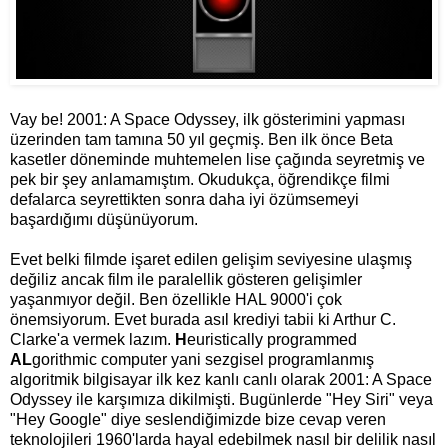
Vay be! 2001: A Space Odyssey, ilk gösterimini yapması
üzerinden tam tamına 50 yıl geçmiş. Ben ilk önce Beta
kasetler döneminde muhtemelen lise çağında seyretmiş ve
pek bir şey anlamamıştım. Okudukça, öğrendikçe filmi
defalarca seyrettikten sonra daha iyi özümsemeyi
başardığımı düşünüyorum.
Evet belki filmde işaret edilen gelişim seviyesine ulaşmış
değiliz ancak film ile paralellik gösteren gelişimler
yaşanmıyor değil. Ben özellikle HAL 9000'i çok
önemsiyorum. Evet burada asıl krediyi tabii ki Arthur C.
Clarke'a vermek lazım.
H
euristically programmed
AL
gorithmic computer yani sezgisel programlanmış
algoritmik bilgisayar ilk kez kanlı canlı olarak 2001: A Space
Odyssey ile karşımıza dikilmişti. Bugünlerde "Hey Siri" veya
"Hey Google" diye seslendiğimizde bize cevap veren
teknolojileri 1960'larda hayal edebilmek nasıl bir delilik nasıl