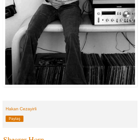
Hakan Cezayirli
Paylaş
Shearer Horn