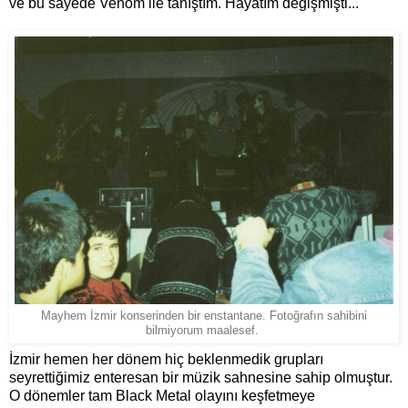
ve bu sayede Venom ile tanıştım. Hayatım değişmişti...
Mayhem İzmir konserinden bir enstantane. Fotoğrafın sahibini
bilmiyorum maalesef.
İzmir hemen her dönem hiç beklenmedik grupları
seyrettiğimiz enteresan bir müzik sahnesine sahip olmuştur.
O dönemler tam Black Metal olayını keşfetmeye