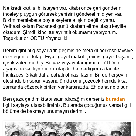
Ne kredi kartı slibi isteyen var, kitabı önce geri gönderin,
inceleyip uygun görürsek yenisini gönderelim diyen var.
Bizim memlekette böyle şeylere alışkın değiliz yahu.
Velhasıl kelam Pazartesi günü kitabım elime ulaştı keyifle
okudum. Şimdi ikinci tur ayrıntılı okumamı yapıyorum.
Teşekkürler ODTÜ Yayıncılık!
Benim gibi bilgisayarların geçmişine meraklı herkese tavsiye
edeceğim bir kitap. Fiyatı gayet makul, çevirisi gayet başarılı,
içerik zaten müthiş. Bu yazıyı yayınladığımda 17TL'nin
aşağısına satılıyordu bu kitap ki, hatırladığım kadarı ile
İngilizcesi 3 katı daha pahalı olması lazım. Bir de herşeyin
ötesinde bir sorun yaşandığında onu çözecek hemde kısa
zamanda çözecek birileri var karşınızda. Eh daha ne olsun.
Ben gaza geldim kitabı satın alacağım derseniz
buradan
ilgili sayfaya ulaşabilirsiniz. Bu arada çocuğunuz varsa ilgili
bölüme de bakmayı unutmayın derim...