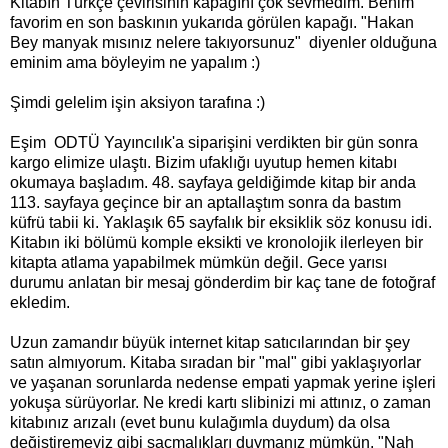
Kitabın Türkçe çevirisinin kapağını çok sevmedim. Benim
favorim en son baskının yukarıda görülen kapağı. "Hakan
Bey manyak mısınız nelere takıyorsunuz" diyenler olduğuna
eminim ama böyleyim ne yapalım :)
Şimdi gelelim işin aksiyon tarafına :)
Eşim ODTÜ Yayıncılık'a siparişini verdikten bir gün sonra
kargo elimize ulaştı. Bizim ufaklığı uyutup hemen kitabı
okumaya başladım. 48. sayfaya geldiğimde kitap bir anda
113. sayfaya geçince bir an aptallaştım sonra da bastım
küfrü tabii ki. Yaklaşık 65 sayfalık bir eksiklik söz konusu idi.
Kitabın iki bölümü komple eksikti ve kronolojik ilerleyen bir
kitapta atlama yapabilmek mümkün değil. Gece yarısı
durumu anlatan bir mesaj gönderdim bir kaç tane de fotoğraf
ekledim.
Uzun zamandır büyük internet kitap satıcılarından bir şey
satın almıyorum. Kitaba sıradan bir "mal" gibi yaklaşıyorlar
ve yaşanan sorunlarda nedense empati yapmak yerine işleri
yokuşa sürüyorlar. Ne kredi kartı slibinizi mi attınız, o zaman
kitabınız arızalı (evet bunu kulağımla duydum) da olsa
değiştiremeyiz gibi saçmalıkları duymanız mümkün. "Nah