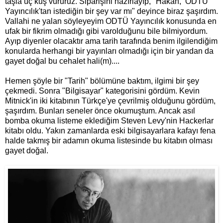
taşla üç kuş vururuz. Siparişini hazırlayıp, "Hakan, ODTÜ
Yayıncılık'tan istediğin bir şey var mı" deyince biraz şaşırdım.
Vallahi ne yalan söyleyeyim ODTÜ Yayıncılık konusunda en
ufak bir fikrim olmadığı gibi varolduğunu bile bilmiyordum.
Ayıp diyenler olacaktır ama tarih tarafında benim ilgilendiğim
konularda herhangi bir yayınları olmadığı için bir yandan da
gayet doğal bu cehalet hali(m)....
Hemen şöyle bir "Tarih" bölümüne baktım, ilgimi bir şey
çekmedi. Sonra "Bilgisayar" kategorisini gördüm. Kevin
Mitnick'in iki kitabının Türkçe'ye çevrilmiş olduğunu gördüm,
şaşırdım. Bunları seneler önce okumuştum. Ancak asıl
bomba okuma listeme eklediğim Steven Levy'nin Hackerlar
kitabı oldu. Yakın zamanlarda eski bilgisayarlara kafayı fena
halde takmış bir adamın okuma listesinde bu kitabın olması
gayet doğal.