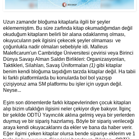
Uzun zamandır bloğuma kitaplarla ilgili bir şeyler
eklememiştim. Bu süre zarfında kitap okumadığımdan değil
okuduğum kitapların belirli bir alana odaklanmış olması,
okuyucuların pek ilgisini çekecek şeyler olmaması ve
çoğunlukla nadir olmaları sebebiyle idi. Malleus
Maleficarum'un Cambridge Üniversitesi çevirisi veya Birinci
Dünya Savaşı Alman Saldırı Birlikleri: Organizasyonları,
Taktikleri, Silahları, Savaş Üniformaları
(1)
gibi kitaplar
benim kendi bloğuma taşıdığım tarzda kitaplar değil. Ha tabii
ki farklı platformlarda bu konularda bol bol yazışıp
çizişiyoruz ama SM platformu bu işler için uygun değil.
Neyse...
Eşim son dönemlerde farklı kitapevlerinden çocuk kitapları
alıp bizim ufaklığın ilgisini neler çekiyor diye bakıyor. İlginç
bir şekilde ODTÜ Yayıncılık aklına gelmiş veya bir yerlerden
duymuş ve bir sipariş hazırlamış. Böyle bir sipariş verileceği
araya kendi okuyacaklarını da ekler ve bana da haber verir.
Eğer ilgimi çeken kitaplar olursa bende siparişe eklerim ve 1