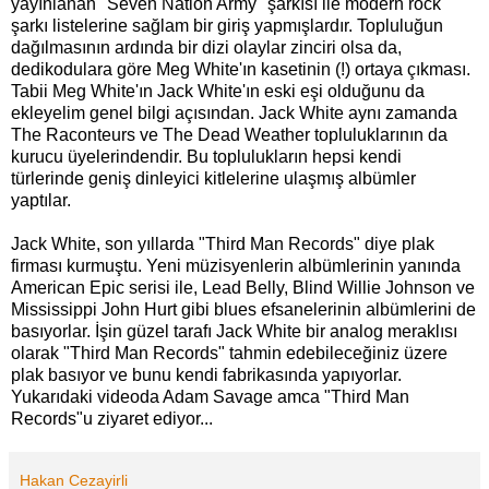
yayınlanan "Seven Nation Army" şarkısı ile modern rock
şarkı listelerine sağlam bir giriş yapmışlardır. Topluluğun
dağılmasının ardında bir dizi olaylar zinciri olsa da,
dedikodulara göre Meg White'ın kasetinin (!) ortaya çıkması.
Tabii Meg White'ın Jack White'ın eski eşi olduğunu da
ekleyelim genel bilgi açısından. Jack White aynı zamanda
The Raconteurs ve The Dead Weather topluluklarının da
kurucu üyelerindendir. Bu toplulukların hepsi kendi
türlerinde geniş dinleyici kitlelerine ulaşmış albümler
yaptılar.
Jack White, son yıllarda "Third Man Records" diye plak
firması kurmuştu. Yeni müzisyenlerin albümlerinin yanında
American Epic serisi ile, Lead Belly, Blind Willie Johnson ve
Mississippi John Hurt gibi blues efsanelerinin albümlerini de
basıyorlar. İşin güzel tarafı Jack White bir analog meraklısı
olarak "Third Man Records" tahmin edebileceğiniz üzere
plak basıyor ve bunu kendi fabrikasında yapıyorlar.
Yukarıdaki videoda Adam Savage amca "Third Man
Records"u ziyaret ediyor...
Hakan Cezayirli