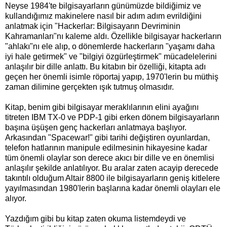
Neyse 1984'te bilgisayarların günümüzde bildiğimiz ve
kullandığımız makinelere nasıl bir adım adım evrildiğini
anlatmak için "Hackerlar: Bilgisayarın Devriminin
Kahramanları"nı kaleme aldı. Özellikle bilgisayar hackerların
"ahlakı"nı ele alıp, o dönemlerde hackerların "yaşamı daha
iyi hale getirmek" ve "bilgiyi özgürleştirmek" mücadelelerini
anlaşılır bir dille anlattı. Bu kitabın bir özelliği, kitapta adı
geçen her önemli isimle röportaj yapıp, 1970'lerin bu müthiş
zaman dilimine gerçekten ışık tutmuş olmasıdır.
Kitap, benim gibi bilgisayar meraklılarının elini ayağını
titreten IBM TX-0 ve PDP-1 gibi erken dönem bilgisayarların
başına üşüşen genç hackerları anlatmaya başlıyor.
Arkasından "Spacewar!" gibi tarihi değiştiren oyunlardan,
telefon hatlarının manipule edilmesinin hikayesine kadar
tüm önemli olaylar son derece akıcı bir dille ve en önemlisi
anlaşılır şekilde anlatılıyor. Bu aralar zaten acayip derecede
takıntılı olduğum Altair 8800 ile bilgisayarların geniş kitlelere
yayılmasından 1980'lerin başlarına kadar önemli olayları ele
alıyor.
Yazdığım gibi bu kitap zaten okuma listemdeydi ve