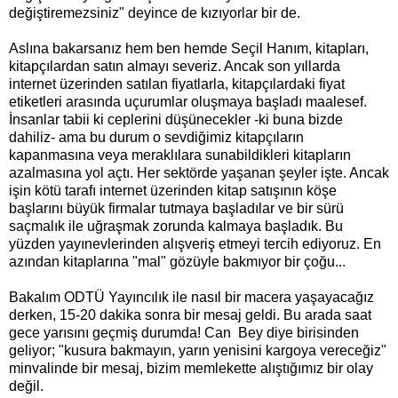
değiştiremezsiniz" deyince de kızıyorlar bir de.
Aslına bakarsanız hem ben hemde Seçil Hanım, kitapları,
kitapçılardan satın almayı severiz. Ancak son yıllarda
internet üzerinden satılan fiyatlarla, kitapçılardaki fiyat
etiketleri arasında uçurumlar oluşmaya başladı maalesef.
İnsanlar tabii ki ceplerini düşünecekler -ki buna bizde
dahiliz- ama bu durum o sevdiğimiz kitapçıların
kapanmasına veya meraklılara sunabildikleri kitapların
azalmasına yol açtı. Her sektörde yaşanan şeyler işte. Ancak
işin kötü tarafı internet üzerinden kitap satışının köşe
başlarını büyük firmalar tutmaya başladılar ve bir sürü
saçmalık ile uğraşmak zorunda kalmaya başladık. Bu
yüzden yayınevlerinden alışveriş etmeyi tercih ediyoruz. En
azından kitaplarına "mal" gözüyle bakmıyor bir çoğu...
Bakalım ODTÜ Yayıncılık ile nasıl bir macera yaşayacağız
derken, 15-20 dakika sonra bir mesaj geldi. Bu arada saat
gece yarısını geçmiş durumda! Can Bey diye birisinden
geliyor; "kusura bakmayın, yarın yenisini kargoya vereceğiz"
minvalinde bir mesaj, bizim memlekette alıştığımız bir olay
değil.