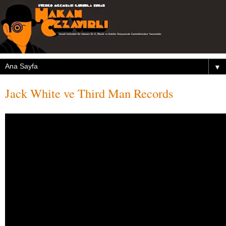
▼
Jack White ve Third Man Records