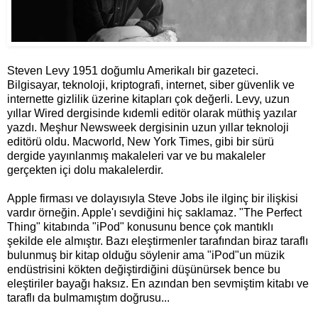
Steven Levy 1951 doğumlu Amerikalı bir gazeteci.
Bilgisayar, teknoloji, kriptografi, internet, siber güvenlik ve
internette gizlilik üzerine kitapları çok değerli. Levy, uzun
yıllar Wired dergisinde kıdemli editör olarak müthiş yazılar
yazdı. Meşhur Newsweek dergisinin uzun yıllar teknoloji
editörü oldu. Macworld, New York Times, gibi bir sürü
dergide yayınlanmış makaleleri var ve bu makaleler
gerçekten içi dolu makalelerdir.
Apple firması ve dolayısıyla Steve Jobs ile ilginç bir ilişkisi
vardır örneğin. Apple'ı sevdiğini hiç saklamaz. "The Perfect
Thing" kitabında "iPod" konusunu bence çok mantıklı
şekilde ele almıştır. Bazı eleştirmenler tarafından biraz taraflı
bulunmuş bir kitap olduğu söylenir ama "iPod"un müzik
endüstrisini kökten değiştirdiğini düşünürsek bence bu
eleştiriler bayağı haksız. En azından ben sevmiştim kitabı ve
taraflı da bulmamıştım doğrusu...