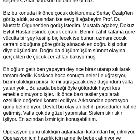
seçenek. Allah korusun ne olur ne olmaz.
Biz bu konuda ilk önce çocuk doktorumuz Sertaç Özalp'ten
görüş aldık, arkasından ise sevgili ağabeyim Prof. Dr.
Mustafa Olguner'den görüş istedim. Mustafa ağabey, Dokuz
Eylül Hastanesinde çocuk cerrahı. Benim cahil kafama göre
vücutta bir şey kesilip biçilecek ise bunun uzmanı çocuk
cerrahı olduğuna göre görüş alınacak en doğru kişi odur
diye düşündüm. Doğru da düşünmüşüm sünnet olayına
gerçekten de çocuk cerrahları bakıyormuş.
Eh oğlum getir ben yapayım deyince biraz utanıp sıkılarak
tamam dedik. Koskoca hoca sonuçta neler ile uğraşıyor,
bizim ufaklığın pipisi ile mi uğraşacak diye düşündüm valla
yalan yok... Bu arada bebeği öyle götürdük haydi kes
emekle olmuyor o işler. İlk önce bazı testler yapılarak,
özellikle değerleri kontrol ediliyor. Arkasından operasyon
günü belirleniyor. Devlet bu olayları belirli prosedürler haline
getirmiş. Valla çok da güzel yapmışlar. Sistem tıkır tıkır
işliyor. En azından İzmir için konuşabilirim.
Operasyon günü ufaklığın ağlamaları kafamdan hiç gitmiyor.
Operasyon için hazırlık için anne ile bebek alınıyor ve