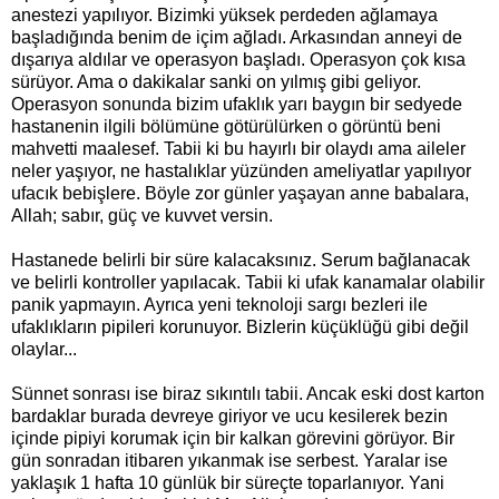
anestezi yapılıyor. Bizimki yüksek perdeden ağlamaya
başladığında benim de içim ağladı. Arkasından anneyi de
dışarıya aldılar ve operasyon başladı. Operasyon çok kısa
sürüyor. Ama o dakikalar sanki on yılmış gibi geliyor.
Operasyon sonunda bizim ufaklık yarı baygın bir sedyede
hastanenin ilgili bölümüne götürülürken o görüntü beni
mahvetti maalesef. Tabii ki bu hayırlı bir olaydı ama aileler
neler yaşıyor, ne hastalıklar yüzünden ameliyatlar yapılıyor
ufacık bebişlere. Böyle zor günler yaşayan anne babalara,
Allah; sabır, güç ve kuvvet versin.
Hastanede belirli bir süre kalacaksınız. Serum bağlanacak
ve belirli kontroller yapılacak. Tabii ki ufak kanamalar olabilir
panik yapmayın. Ayrıca yeni teknoloji sargı bezleri ile
ufaklıkların pipileri korunuyor. Bizlerin küçüklüğü gibi değil
olaylar...
Sünnet sonrası ise biraz sıkıntılı tabii. Ancak eski dost karton
bardaklar burada devreye giriyor ve ucu kesilerek bezin
içinde pipiyi korumak için bir kalkan görevini görüyor. Bir
gün sonradan itibaren yıkanmak ise serbest. Yaralar ise
yaklaşık 1 hafta 10 günlük bir süreçte toparlanıyor. Yani