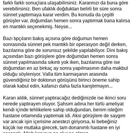
farklı farklı sonuçlara ulaşabilirsiniz. Kararınızı da buna göre
verebilirsiniz. Ben ufaklık doğduktan belirli bir süre sonra
sünnet yaptırmaya karar verdim. Bu konuda da çeşitli
görüşler var, doğumdan hemen sonra yaptırmak bana kalırsa
en mantıklı seçenekmiş. Neyse...
Bazı tıpçıların bakış açısına göre doğumun hemen
sonrasında sünnet pek mantıklı bir operasyon değil derken,
bazılarına göre de sorunsuz şekilde yapılabiliyor. Dini bakış
açısından bazı görüşlere göre doğumdan hemen sonra
sünnet yapılmasında sıkıntı yok iken, bazılarına göre ise
doğumdan en az birkaç ay sonra yapılmasının daha makbul
olduğu söyleniyor. Valla tüm karmaşanın arasında
güvendiğiniz bir doktorun görüşünü birinci öneme sahip
olarak kabul edin, kafanızı daha fazla karıştırmayın...
Kararı aldık, sünnet yaptıracağız dediğinizde ise ikinci soru
nerede yaptırayım oluyor. Şahsım adına her türlü ameliyat
kendi içinde tehlikelere sahip olduğundan, benim isteğim
hastane ortamında yaptırmak idi. Aksi görüşlere de saygım
var ancak işin içerisine anestezi giriyorsa, ki bebeğiniz
küçük ise mutlaka girecek, tam donanımlı hastane en iyi