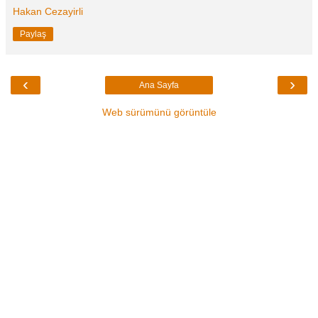
Hakan Cezayirli
Paylaş
‹
›
Ana Sayfa
Web sürümünü görüntüle