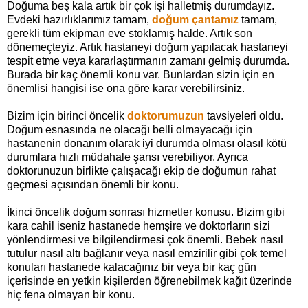
Doğuma beş kala artık bir çok işi halletmiş durumdayız.
Evdeki hazırlıklarımız tamam,
doğum çantamız
tamam,
gerekli tüm ekipman eve stoklamış halde. Artık son
dönemeçteyiz. Artık hastaneyi doğum yapılacak hastaneyi
tespit etme veya kararlaştırmanın zamanı gelmiş durumda.
Burada bir kaç önemli konu var. Bunlardan sizin için en
önemlisi hangisi ise ona göre karar verebilirsiniz.
Bizim için birinci öncelik
doktorumuzun
tavsiyeleri oldu.
Doğum esnasında ne olacağı belli olmayacağı için
hastanenin donanım olarak iyi durumda olması olasıl kötü
durumlara hızlı müdahale şansı verebiliyor. Ayrıca
doktorunuzun birlikte çalışacağı ekip de doğumun rahat
geçmesi açısından önemli bir konu.
İkinci öncelik doğum sonrası hizmetler konusu. Bizim gibi
kara cahil iseniz hastanede hemşire ve doktorların sizi
yönlendirmesi ve bilgilendirmesi çok önemli. Bebek nasıl
tutulur nasıl altı bağlanır veya nasıl emzirilir gibi çok temel
konuları hastanede kalacağınız bir veya bir kaç gün
içerisinde en yetkin kişilerden öğrenebilmek kağıt üzerinde
hiç fena olmayan bir konu.