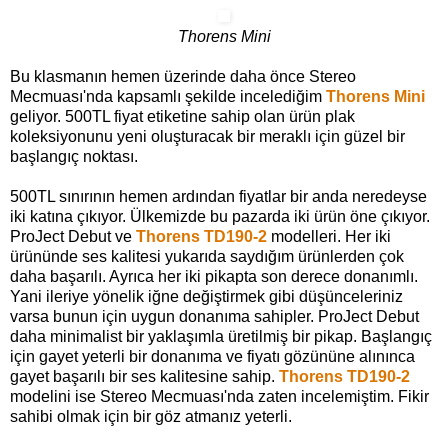
Thorens Mini
Bu klasmanın hemen üzerinde daha önce Stereo
Mecmuası'nda kapsamlı şekilde incelediğim
Thorens Mini
geliyor. 500TL fiyat etiketine sahip olan ürün plak
koleksiyonunu yeni oluşturacak bir meraklı için güzel bir
başlangıç noktası.
500TL sınırının hemen ardından fiyatlar bir anda neredeyse
iki katına çıkıyor. Ülkemizde bu pazarda iki ürün öne çıkıyor.
ProJect Debut ve
Thorens TD190-2
modelleri. Her iki
ürününde ses kalitesi yukarıda saydığım ürünlerden çok
daha başarılı. Ayrıca her iki pikapta son derece donanımlı.
Yani ileriye yönelik iğne değiştirmek gibi düşünceleriniz
varsa bunun için uygun donanıma sahipler. ProJect Debut
daha minimalist bir yaklaşımla üretilmiş bir pikap. Başlangıç
için gayet yeterli bir donanıma ve fiyatı gözününe alınınca
gayet başarılı bir ses kalitesine sahip.
Thorens TD190-2
modelini ise Stereo Mecmuası'nda zaten incelemiştim. Fikir
sahibi olmak için bir göz atmanız yeterli.