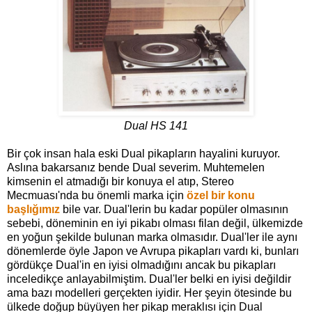
Dual HS 141
Bir çok insan hala eski Dual pikapların hayalini kuruyor.
Aslına bakarsanız bende Dual severim. Muhtemelen
kimsenin el atmadığı bir konuya el atıp, Stereo
Mecmuası'nda bu önemli marka için
özel bir konu
başlığımız
bile var. Dual'lerin bu kadar popüler olmasının
sebebi, döneminin en iyi pikabı olması filan değil, ülkemizde
en yoğun şekilde bulunan marka olmasıdır. Dual'ler ile aynı
dönemlerde öyle Japon ve Avrupa pikapları vardı ki, bunları
gördükçe Dual'in en iyisi olmadığını ancak bu pikapları
inceledikçe anlayabilmiştim. Dual'ler belki en iyisi değildir
ama bazı modelleri gerçekten iyidir. Her şeyin ötesinde bu
ülkede doğup büyüyen her pikap meraklısı için Dual