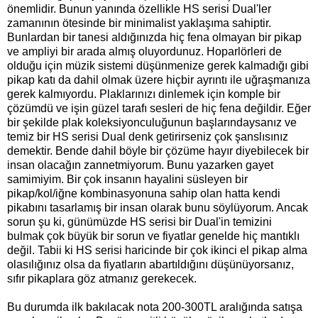
önemlidir. Bunun yanında özellikle HS serisi Dual'ler
zamanının ötesinde bir minimalist yaklaşıma sahiptir.
Bunlardan bir tanesi aldığınızda hiç fena olmayan bir pikap
ve ampliyi bir arada almış oluyordunuz. Hoparlörleri de
olduğu için müzik sistemi düşünmenize gerek kalmadığı gibi
pikap katı da dahil olmak üzere hiçbir ayrıntı ile uğraşmanıza
gerek kalmıyordu. Plaklarınızı dinlemek için komple bir
çözümdü ve işin güzel tarafı sesleri de hiç fena değildir. Eğer
bir şekilde plak koleksiyonculuğunun başlarındaysanız ve
temiz bir HS serisi Dual denk getirirseniz çok şanslısınız
demektir. Bende dahil böyle bir çözüme hayır diyebilecek bir
insan olacağın zannetmiyorum. Bunu yazarken gayet
samimiyim. Bir çok insanın hayalini süsleyen bir
pikap/kol/iğne kombinasyonuna sahip olan hatta kendi
pikabını tasarlamış bir insan olarak bunu söylüyorum. Ancak
sorun şu ki, günümüzde HS serisi bir Dual'in temizini
bulmak çok büyük bir sorun ve fiyatlar genelde hiç mantıklı
değil. Tabii ki HS serisi haricinde bir çok ikinci el pikap alma
olasılığınız olsa da fiyatların abartıldığını düşünüyorsanız,
sıfır pikaplara göz atmanız gerekecek.
Bu durumda ilk bakılacak nota 200-300TL aralığında satışa