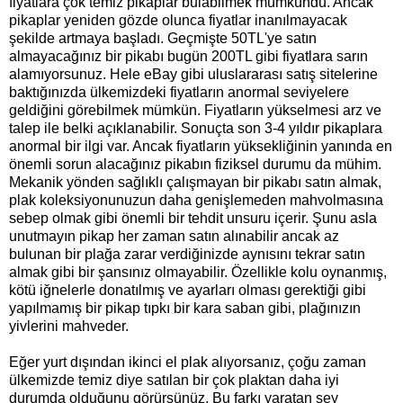
fiyatlara çok temiz pikaplar bulabilmek mümkündü. Ancak
pikaplar yeniden gözde olunca fiyatlar inanılmayacak
şekilde artmaya başladı. Geçmişte 50TL'ye satın
almayacağınız bir pikabı bugün 200TL gibi fiyatlara sarın
alamıyorsunuz. Hele eBay gibi uluslararası satış sitelerine
baktığınızda ülkemizdeki fiyatların anormal seviyelere
geldiğini görebilmek mümkün. Fiyatların yükselmesi arz ve
talep ile belki açıklanabilir. Sonuçta son 3-4 yıldır pikaplara
anormal bir ilgi var. Ancak fiyatların yüksekliğinin yanında en
önemli sorun alacağınız pikabın fiziksel durumu da mühim.
Mekanik yönden sağlıklı çalışmayan bir pikabı satın almak,
plak koleksiyonunuzun daha genişlemeden mahvolmasına
sebep olmak gibi önemli bir tehdit unsuru içerir. Şunu asla
unutmayın pikap her zaman satın alınabilir ancak az
bulunan bir plağa zarar verdiğinizde aynısını tekrar satın
almak gibi bir şansınız olmayabilir. Özellikle kolu oynanmış,
kötü iğnelerle donatılmış ve ayarları olması gerektiği gibi
yapılmamış bir pikap tıpkı bir kara saban gibi, plağınızın
yivlerini mahveder.
Eğer yurt dışından ikinci el plak alıyorsanız, çoğu zaman
ülkemizde temiz diye satılan bir çok plaktan daha iyi
durumda olduğunu görürsünüz. Bu farkı yaratan şey