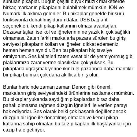
sunulan pikaplar. Bugün çeşitli büyük müzik marketlerde
birkaç markanın pikaplarını bulabilmek mümkün. ION ve
Numark ilk aklıma gelenler. Bu pikaplar genelde bir sürü
fonksiyonla donatılmış durumdalar. USB bağlantı
seçenekleri, kendi pikap katlarının olması avantajları.
Dezavantajları ise kol ve iğnelerinin ne yazık ki çok sağlıklı
olmaması. Zaten farklı markalarla pazara sürülen bu giriş
seviyesi pikapların kolları ve iğneleri dikkat ederseniz
hemen hemen aynıdır. Ben bu pikapları hiç tavsiye
etmiyorum. Ses kaliteleri zaten vasat bir de yetmiyormuş gibi
plaklarımıza zarar verme olasılıkları çok yüksek. Bu
pikaplarla uğraşmak yerine ikinci el pazarında daha mantıklı
bir pikap bulmak çok daha akıllıca bir iş olur.
Bunlar haricinde zaman zaman Denon gibi önemli
markaların giriş seviyesindeki ürünlerine rastlamak mümkün.
Bu pikaplar yukarıda saydığım pikaplardan biraz daha
pahalı olmasına rağmen düzgün iğneleri ile verilen parayı
hak ediyorlar. Ses olarak belki çok başarılı değiller ancak
düzgün bir iğne ile donatılmış olmaları ve kendi pikap
katlarına sahip olmaları bu tarz pikapları ilk başlayanlar için
cazip hale getiriyor.