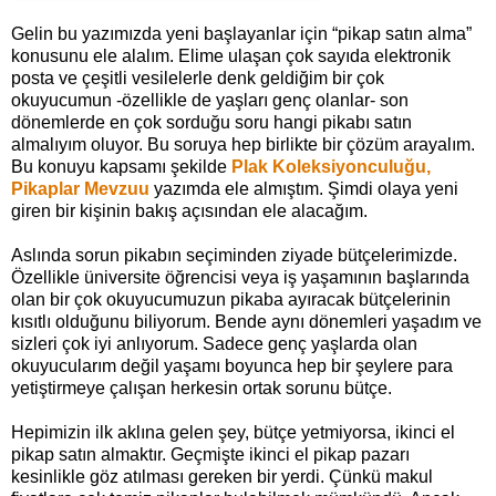
Gelin bu yazımızda yeni başlayanlar için “pikap satın alma”
konusunu ele alalım. Elime ulaşan çok sayıda elektronik
posta ve çeşitli vesilelerle denk geldiğim bir çok
okuyucumun -özellikle de yaşları genç olanlar- son
dönemlerde en çok sorduğu soru hangi pikabı satın
almalıyım oluyor. Bu soruya hep birlikte bir çözüm arayalım.
Bu konuyu kapsamı şekilde
Plak Koleksiyonculuğu,
Pikaplar Mevzuu
yazımda ele almıştım. Şimdi olaya yeni
giren bir kişinin bakış açısından ele alacağım.
Aslında sorun pikabın seçiminden ziyade bütçelerimizde.
Özellikle üniversite öğrencisi veya iş yaşamının başlarında
olan bir çok okuyucumuzun pikaba ayıracak bütçelerinin
kısıtlı olduğunu biliyorum. Bende aynı dönemleri yaşadım ve
sizleri çok iyi anlıyorum. Sadece genç yaşlarda olan
okuyucularım değil yaşamı boyunca hep bir şeylere para
yetiştirmeye çalışan herkesin ortak sorunu bütçe.
Hepimizin ilk aklına gelen şey, bütçe yetmiyorsa, ikinci el
pikap satın almaktır. Geçmişte ikinci el pikap pazarı
kesinlikle göz atılması gereken bir yerdi. Çünkü makul