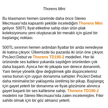
Thorens Mini
Bu klasmanın hemen üzerinde daha önce Stereo
Mecmuası'nda kapsamlı şekilde incelediğim
Thorens Mini
geliyor. 500TL fiyat etiketine sahip olan ürün plak
koleksiyonunu yeni oluşturacak bir meraklı için güzel bir
başlangıç noktası.
500TL sınırının hemen ardından fiyatlar bir anda neredeyse
iki katına çıkıyor. Ülkemizde bu pazarda iki ürün öne çıkıyor.
ProJect Debut ve
Thorens TD190-2
modelleri. Her iki
ürününde ses kalitesi yukarıda saydığım ürünlerden çok
daha başarılı. Ayrıca her iki pikapta son derece donanımlı.
Yani ileriye yönelik iğne değiştirmek gibi düşünceleriniz
varsa bunun için uygun donanıma sahipler. ProJect Debut
daha minimalist bir yaklaşımla üretilmiş bir pikap. Başlangıç
için gayet yeterli bir donanıma ve fiyatı gözününe alınınca
gayet başarılı bir ses kalitesine sahip.
Thorens TD190-2
modelini ise Stereo Mecmuası'nda zaten incelemiştim. Fikir
sahibi olmak için bir göz atmanız yeterli.