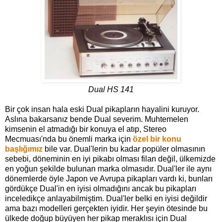
Dual HS 141
Bir çok insan hala eski Dual pikapların hayalini kuruyor.
Aslına bakarsanız bende Dual severim. Muhtemelen
kimsenin el atmadığı bir konuya el atıp, Stereo
Mecmuası'nda bu önemli marka için
özel bir konu
başlığımız
bile var. Dual'lerin bu kadar popüler olmasının
sebebi, döneminin en iyi pikabı olması filan değil, ülkemizde
en yoğun şekilde bulunan marka olmasıdır. Dual'ler ile aynı
dönemlerde öyle Japon ve Avrupa pikapları vardı ki, bunları
gördükçe Dual'in en iyisi olmadığını ancak bu pikapları
inceledikçe anlayabilmiştim. Dual'ler belki en iyisi değildir
ama bazı modelleri gerçekten iyidir. Her şeyin ötesinde bu
ülkede doğup büyüyen her pikap meraklısı için Dual