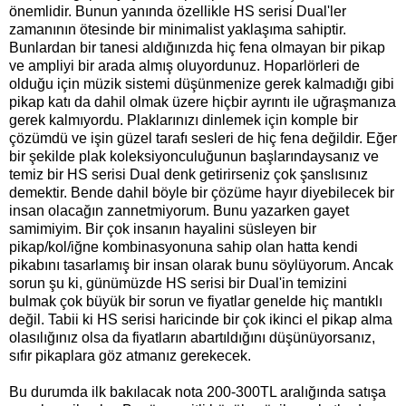
önemlidir. Bunun yanında özellikle HS serisi Dual'ler
zamanının ötesinde bir minimalist yaklaşıma sahiptir.
Bunlardan bir tanesi aldığınızda hiç fena olmayan bir pikap
ve ampliyi bir arada almış oluyordunuz. Hoparlörleri de
olduğu için müzik sistemi düşünmenize gerek kalmadığı gibi
pikap katı da dahil olmak üzere hiçbir ayrıntı ile uğraşmanıza
gerek kalmıyordu. Plaklarınızı dinlemek için komple bir
çözümdü ve işin güzel tarafı sesleri de hiç fena değildir. Eğer
bir şekilde plak koleksiyonculuğunun başlarındaysanız ve
temiz bir HS serisi Dual denk getirirseniz çok şanslısınız
demektir. Bende dahil böyle bir çözüme hayır diyebilecek bir
insan olacağın zannetmiyorum. Bunu yazarken gayet
samimiyim. Bir çok insanın hayalini süsleyen bir
pikap/kol/iğne kombinasyonuna sahip olan hatta kendi
pikabını tasarlamış bir insan olarak bunu söylüyorum. Ancak
sorun şu ki, günümüzde HS serisi bir Dual'in temizini
bulmak çok büyük bir sorun ve fiyatlar genelde hiç mantıklı
değil. Tabii ki HS serisi haricinde bir çok ikinci el pikap alma
olasılığınız olsa da fiyatların abartıldığını düşünüyorsanız,
sıfır pikaplara göz atmanız gerekecek.
Bu durumda ilk bakılacak nota 200-300TL aralığında satışa