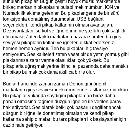
sunulan pikaplar. Bugün çeşitli büyük müzik marketlerde
birkaç markanın pikaplarını bulabilmek mümkün. ION ve
Numark ilk aklıma gelenler. Bu pikaplar genelde bir sürü
fonksiyonla donatılmış durumdalar. USB bağlantı
seçenekleri, kendi pikap katlarının olması avantajları.
Dezavantajları ise kol ve iğnelerinin ne yazık ki çok sağlıklı
olmaması. Zaten farklı markalarla pazara sürülen bu giriş
seviyesi pikapların kolları ve iğneleri dikkat ederseniz
hemen hemen aynıdır. Ben bu pikapları hiç tavsiye
etmiyorum. Ses kaliteleri zaten vasat bir de yetmiyormuş gibi
plaklarımıza zarar verme olasılıkları çok yüksek. Bu
pikaplarla uğraşmak yerine ikinci el pazarında daha mantıklı
bir pikap bulmak çok daha akıllıca bir iş olur.
Bunlar haricinde zaman zaman Denon gibi önemli
markaların giriş seviyesindeki ürünlerine rastlamak mümkün.
Bu pikaplar yukarıda saydığım pikaplardan biraz daha
pahalı olmasına rağmen düzgün iğneleri ile verilen parayı
hak ediyorlar. Ses olarak belki çok başarılı değiller ancak
düzgün bir iğne ile donatılmış olmaları ve kendi pikap
katlarına sahip olmaları bu tarz pikapları ilk başlayanlar için
cazip hale getiriyor.