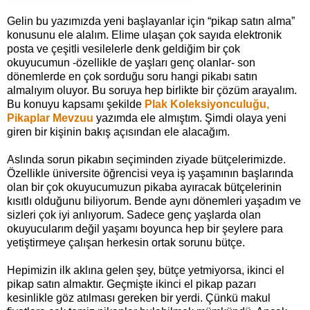
Gelin bu yazımızda yeni başlayanlar için “pikap satın alma”
konusunu ele alalım. Elime ulaşan çok sayıda elektronik
posta ve çeşitli vesilelerle denk geldiğim bir çok
okuyucumun -özellikle de yaşları genç olanlar- son
dönemlerde en çok sorduğu soru hangi pikabı satın
almalıyım oluyor. Bu soruya hep birlikte bir çözüm arayalım.
Bu konuyu kapsamı şekilde
Plak Koleksiyonculuğu,
Pikaplar Mevzuu
yazımda ele almıştım. Şimdi olaya yeni
giren bir kişinin bakış açısından ele alacağım.
Aslında sorun pikabın seçiminden ziyade bütçelerimizde.
Özellikle üniversite öğrencisi veya iş yaşamının başlarında
olan bir çok okuyucumuzun pikaba ayıracak bütçelerinin
kısıtlı olduğunu biliyorum. Bende aynı dönemleri yaşadım ve
sizleri çok iyi anlıyorum. Sadece genç yaşlarda olan
okuyucularım değil yaşamı boyunca hep bir şeylere para
yetiştirmeye çalışan herkesin ortak sorunu bütçe.
Hepimizin ilk aklına gelen şey, bütçe yetmiyorsa, ikinci el
pikap satın almaktır. Geçmişte ikinci el pikap pazarı
kesinlikle göz atılması gereken bir yerdi. Çünkü makul