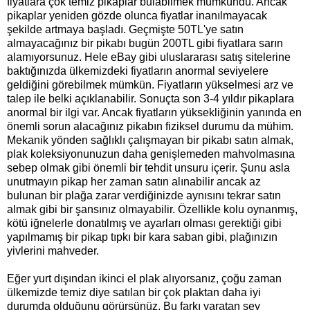
fiyatlara çok temiz pikaplar bulabilmek mümkündü. Ancak
pikaplar yeniden gözde olunca fiyatlar inanılmayacak
şekilde artmaya başladı. Geçmişte 50TL'ye satın
almayacağınız bir pikabı bugün 200TL gibi fiyatlara sarın
alamıyorsunuz. Hele eBay gibi uluslararası satış sitelerine
baktığınızda ülkemizdeki fiyatların anormal seviyelere
geldiğini görebilmek mümkün. Fiyatların yükselmesi arz ve
talep ile belki açıklanabilir. Sonuçta son 3-4 yıldır pikaplara
anormal bir ilgi var. Ancak fiyatların yüksekliğinin yanında en
önemli sorun alacağınız pikabın fiziksel durumu da mühim.
Mekanik yönden sağlıklı çalışmayan bir pikabı satın almak,
plak koleksiyonunuzun daha genişlemeden mahvolmasına
sebep olmak gibi önemli bir tehdit unsuru içerir. Şunu asla
unutmayın pikap her zaman satın alınabilir ancak az
bulunan bir plağa zarar verdiğinizde aynısını tekrar satın
almak gibi bir şansınız olmayabilir. Özellikle kolu oynanmış,
kötü iğnelerle donatılmış ve ayarları olması gerektiği gibi
yapılmamış bir pikap tıpkı bir kara saban gibi, plağınızın
yivlerini mahveder.
Eğer yurt dışından ikinci el plak alıyorsanız, çoğu zaman
ülkemizde temiz diye satılan bir çok plaktan daha iyi
durumda olduğunu görürsünüz. Bu farkı yaratan şey