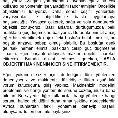
başlıyoruz. Aşağıda yorumlarını okuyabileceğiniz bir çok
kullanıcı bu yöntemin işe yaradığını rapor etmişler. Öncelikle
objektifimizi tutuyoruz. Daha sonra çeşitli yönlerdeki
varyasyonlar ile objektifimize ba.skı uygulamaya
başlayacağız. Yavaşça çekerek, sağa ve sola döndürerek,
objektifi zorluyoruz. Bazı anlarda durduğumuzda belli
aralıklarla güç düğmesine basıyoruz. Buradaki birincil amaç
eğer hissedebilirsek objektifteki boşluğu bulabilmek ki, bu
boşluk arızaya sebep olmuş olabilir. Bu boşluğa denk
gelirsek hemen elimizi baskıdan çekip güç düğmesine
basın. Eğer başarılı olduysak makine objektifi hareket
ettirecek. Burada dikkat edilmesi gereken,
ASLA
OBJEKTİFİ MAKİNENİN İÇERİSİNE İTTİRMEMEKTİR.
Eğer yukarıda sizler için derlediğim tüm yöntemleri
denediyseniz ve makineniz düzeldiyse lütfen aşağıdaki
yorum kutucuğuna giriş yapınız. Makinenizin modelini
problemini ve hangi yöntem ile sorunu çözdüğünüzü bana
bildirin. Bu sayede diğer kullanıcılar hangi yöntemle hangi
sorunu halledilebildiğini daha rahat şekilde göreceklerdir.
Ayrıca bunlardan farklı yöntemler deneyip başarılı
olduysanız lütfen benimle paylaşınız.