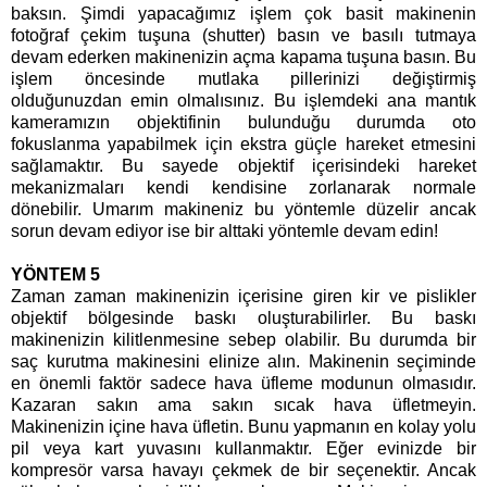
baksın. Şimdi yapacağımız işlem çok basit makinenin
fotoğraf çekim tuşuna (shutter) basın ve basılı tutmaya
devam ederken makinenizin açma kapama tuşuna basın. Bu
işlem öncesinde mutlaka pillerinizi değiştirmiş
olduğunuzdan emin olmalısınız. Bu işlemdeki ana mantık
kameramızın objektifinin bulunduğu durumda oto
fokuslanma yapabilmek için ekstra güçle hareket etmesini
sağlamaktır. Bu sayede objektif içerisindeki hareket
mekanizmaları kendi kendisine zorlanarak normale
dönebilir. Umarım makineniz bu yöntemle düzelir ancak
sorun devam ediyor ise bir alttaki yöntemle devam edin!
YÖNTEM 5
Zaman zaman makinenizin içerisine giren kir ve pislikler
objektif bölgesinde baskı oluşturabilirler. Bu baskı
makinenizin kilitlenmesine sebep olabilir. Bu durumda bir
saç kurutma makinesini elinize alın. Makinenin seçiminde
en önemli faktör sadece hava üfleme modunun olmasıdır.
Kazaran sakın ama sakın sıcak hava üfletmeyin.
Makinenizin içine hava üfletin. Bunu yapmanın en kolay yolu
pil veya kart yuvasını kullanmaktır. Eğer evinizde bir
kompresör varsa havayı çekmek de bir seçenektir. Ancak