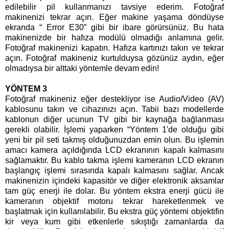
edilebilir pil kullanmanızı tavsiye ederim. Fotoğraf
makinenizi tekrar açın. Eğer makine yaşama döndüyse
ekranda “ Error E30” gibi bir ibare görürsünüz. Bu hata
makinenizde bir hafıza modülü olmadığı anlamına gelir.
Fotoğraf makinenizi kapatın. Hafıza kartınızı takın ve tekrar
açın. Fotoğraf makineniz kurtulduysa gözünüz aydın, eğer
olmadıysa bir alttaki yöntemle devam edin!
YÖNTEM 3
Fotoğraf makineniz eğer destekliyor ise Audio/Video (AV)
kablosunu takın ve cihazınızı açın. Tabii bazı modellerde
kablonun diğer ucunun TV gibi bir kaynağa bağlanması
gerekli olabilir. İşlemi yaparken “Yöntem 1'de olduğu gibi
yeni bir pil seti takmış olduğunuzdan emin olun. Bu işlemin
amacı kamera açıldığında LCD ekranının kapalı kalmasını
sağlamaktır. Bu kablo takma işlemi kameranın LCD ekranın
başlangıç işlemi sırasında kapalı kalmasını sağlar. Ancak
makinenizin içindeki kapasitör ve diğer elektronik aksamlar
tam güç enerji ile dolar. Bu yöntem ekstra enerji gücü ile
kameranın objektif motoru tekrar hareketlenmek ve
başlatmak için kullanılabilir. Bu ekstra güç yöntemi objektifin
kir veya kum gibi etkenlerle sıkıştığı zamanlarda da