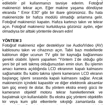
edilebilir pil kullanmanızı tavsiye ederim. Fotoğraf
makinenizi tekrar açın. Eğer makine yaşama döndüyse
ekranda “ Error E30” gibi bir ibare görürsünüz. Bu hata
makinenizde bir hafıza modülü olmadığı anlamına gelir.
Fotoğraf makinenizi kapatın. Hafıza kartınızı takın ve tekrar
açın. Fotoğraf makineniz kurtulduysa gözünüz aydın, eğer
olmadıysa bir alttaki yöntemle devam edin!
YÖNTEM 3
Fotoğraf makineniz eğer destekliyor ise Audio/Video (AV)
kablosunu takın ve cihazınızı açın. Tabii bazı modellerde
kablonun diğer ucunun TV gibi bir kaynağa bağlanması
gerekli olabilir. İşlemi yaparken “Yöntem 1'de olduğu gibi
yeni bir pil seti takmış olduğunuzdan emin olun. Bu işlemin
amacı kamera açıldığında LCD ekranının kapalı kalmasını
sağlamaktır. Bu kablo takma işlemi kameranın LCD ekranın
başlangıç işlemi sırasında kapalı kalmasını sağlar. Ancak
makinenizin içindeki kapasitör ve diğer elektronik aksamlar
tam güç enerji ile dolar. Bu yöntem ekstra enerji gücü ile
kameranın objektif motoru tekrar hareketlenmek ve
başlatmak için kullanılabilir. Bu ekstra güç yöntemi objektifin
kir veya kum gibi etkenlerle sıkıştığı zamanlarda da