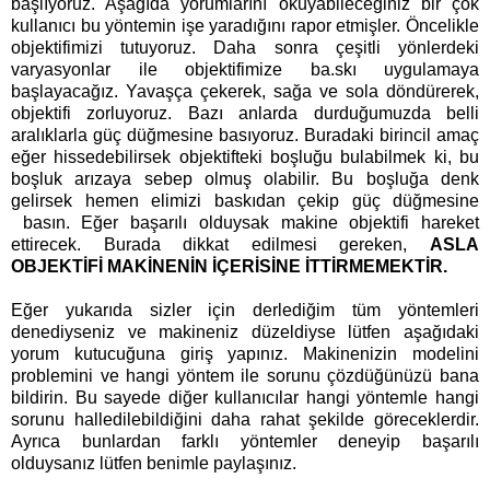
başlıyoruz. Aşağıda yorumlarını okuyabileceğiniz bir çok
kullanıcı bu yöntemin işe yaradığını rapor etmişler. Öncelikle
objektifimizi tutuyoruz. Daha sonra çeşitli yönlerdeki
varyasyonlar ile objektifimize ba.skı uygulamaya
başlayacağız. Yavaşça çekerek, sağa ve sola döndürerek,
objektifi zorluyoruz. Bazı anlarda durduğumuzda belli
aralıklarla güç düğmesine basıyoruz. Buradaki birincil amaç
eğer hissedebilirsek objektifteki boşluğu bulabilmek ki, bu
boşluk arızaya sebep olmuş olabilir. Bu boşluğa denk
gelirsek hemen elimizi baskıdan çekip güç düğmesine
basın. Eğer başarılı olduysak makine objektifi hareket
ettirecek. Burada dikkat edilmesi gereken,
ASLA
OBJEKTİFİ MAKİNENİN İÇERİSİNE İTTİRMEMEKTİR.
Eğer yukarıda sizler için derlediğim tüm yöntemleri
denediyseniz ve makineniz düzeldiyse lütfen aşağıdaki
yorum kutucuğuna giriş yapınız. Makinenizin modelini
problemini ve hangi yöntem ile sorunu çözdüğünüzü bana
bildirin. Bu sayede diğer kullanıcılar hangi yöntemle hangi
sorunu halledilebildiğini daha rahat şekilde göreceklerdir.
Ayrıca bunlardan farklı yöntemler deneyip başarılı
olduysanız lütfen benimle paylaşınız.