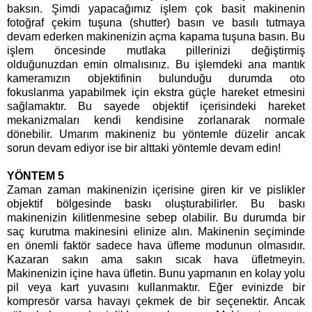
baksın. Şimdi yapacağımız işlem çok basit makinenin
fotoğraf çekim tuşuna (shutter) basın ve basılı tutmaya
devam ederken makinenizin açma kapama tuşuna basın. Bu
işlem öncesinde mutlaka pillerinizi değiştirmiş
olduğunuzdan emin olmalısınız. Bu işlemdeki ana mantık
kameramızın objektifinin bulunduğu durumda oto
fokuslanma yapabilmek için ekstra güçle hareket etmesini
sağlamaktır. Bu sayede objektif içerisindeki hareket
mekanizmaları kendi kendisine zorlanarak normale
dönebilir. Umarım makineniz bu yöntemle düzelir ancak
sorun devam ediyor ise bir alttaki yöntemle devam edin!
YÖNTEM 5
Zaman zaman makinenizin içerisine giren kir ve pislikler
objektif bölgesinde baskı oluşturabilirler. Bu baskı
makinenizin kilitlenmesine sebep olabilir. Bu durumda bir
saç kurutma makinesini elinize alın. Makinenin seçiminde
en önemli faktör sadece hava üfleme modunun olmasıdır.
Kazaran sakın ama sakın sıcak hava üfletmeyin.
Makinenizin içine hava üfletin. Bunu yapmanın en kolay yolu
pil veya kart yuvasını kullanmaktır. Eğer evinizde bir
kompresör varsa havayı çekmek de bir seçenektir. Ancak