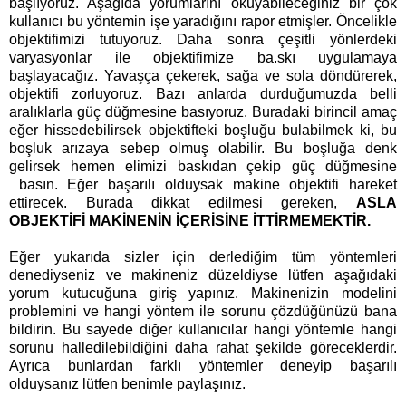
başlıyoruz. Aşağıda yorumlarını okuyabileceğiniz bir çok
kullanıcı bu yöntemin işe yaradığını rapor etmişler. Öncelikle
objektifimizi tutuyoruz. Daha sonra çeşitli yönlerdeki
varyasyonlar ile objektifimize ba.skı uygulamaya
başlayacağız. Yavaşça çekerek, sağa ve sola döndürerek,
objektifi zorluyoruz. Bazı anlarda durduğumuzda belli
aralıklarla güç düğmesine basıyoruz. Buradaki birincil amaç
eğer hissedebilirsek objektifteki boşluğu bulabilmek ki, bu
boşluk arızaya sebep olmuş olabilir. Bu boşluğa denk
gelirsek hemen elimizi baskıdan çekip güç düğmesine
basın. Eğer başarılı olduysak makine objektifi hareket
ettirecek. Burada dikkat edilmesi gereken,
ASLA
OBJEKTİFİ MAKİNENİN İÇERİSİNE İTTİRMEMEKTİR.
Eğer yukarıda sizler için derlediğim tüm yöntemleri
denediyseniz ve makineniz düzeldiyse lütfen aşağıdaki
yorum kutucuğuna giriş yapınız. Makinenizin modelini
problemini ve hangi yöntem ile sorunu çözdüğünüzü bana
bildirin. Bu sayede diğer kullanıcılar hangi yöntemle hangi
sorunu halledilebildiğini daha rahat şekilde göreceklerdir.
Ayrıca bunlardan farklı yöntemler deneyip başarılı
olduysanız lütfen benimle paylaşınız.