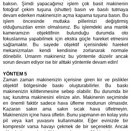
baksın. Şimdi yapacağımız işlem çok basit makinenin
fotoğraf çekim tuşuna (shutter) basın ve basılı tutmaya
devam ederken makinenizin açma kapama tuşuna basın. Bu
işlem öncesinde mutlaka pillerinizi değiştirmiş
olduğunuzdan emin olmalısınız. Bu işlemdeki ana mantık
kameramızın objektifinin bulunduğu durumda oto
fokuslanma yapabilmek için ekstra güçle hareket etmesini
sağlamaktır. Bu sayede objektif içerisindeki hareket
mekanizmaları kendi kendisine zorlanarak normale
dönebilir. Umarım makineniz bu yöntemle düzelir ancak
sorun devam ediyor ise bir alttaki yöntemle devam edin!
YÖNTEM 5
Zaman zaman makinenizin içerisine giren kir ve pislikler
objektif bölgesinde baskı oluşturabilirler. Bu baskı
makinenizin kilitlenmesine sebep olabilir. Bu durumda bir
saç kurutma makinesini elinize alın. Makinenin seçiminde
en önemli faktör sadece hava üfleme modunun olmasıdır.
Kazaran sakın ama sakın sıcak hava üfletmeyin.
Makinenizin içine hava üfletin. Bunu yapmanın en kolay yolu
pil veya kart yuvasını kullanmaktır. Eğer evinizde bir
kompresör varsa havayı çekmek de bir seçenektir. Ancak