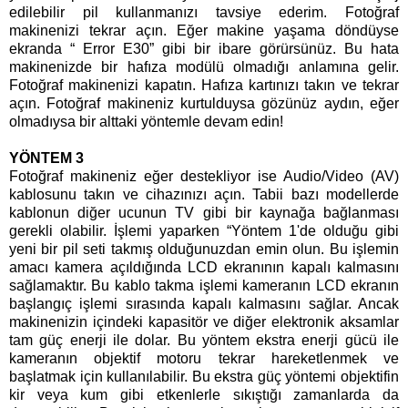
edilebilir pil kullanmanızı tavsiye ederim. Fotoğraf
makinenizi tekrar açın. Eğer makine yaşama döndüyse
ekranda “ Error E30” gibi bir ibare görürsünüz. Bu hata
makinenizde bir hafıza modülü olmadığı anlamına gelir.
Fotoğraf makinenizi kapatın. Hafıza kartınızı takın ve tekrar
açın. Fotoğraf makineniz kurtulduysa gözünüz aydın, eğer
olmadıysa bir alttaki yöntemle devam edin!
YÖNTEM 3
Fotoğraf makineniz eğer destekliyor ise Audio/Video (AV)
kablosunu takın ve cihazınızı açın. Tabii bazı modellerde
kablonun diğer ucunun TV gibi bir kaynağa bağlanması
gerekli olabilir. İşlemi yaparken “Yöntem 1'de olduğu gibi
yeni bir pil seti takmış olduğunuzdan emin olun. Bu işlemin
amacı kamera açıldığında LCD ekranının kapalı kalmasını
sağlamaktır. Bu kablo takma işlemi kameranın LCD ekranın
başlangıç işlemi sırasında kapalı kalmasını sağlar. Ancak
makinenizin içindeki kapasitör ve diğer elektronik aksamlar
tam güç enerji ile dolar. Bu yöntem ekstra enerji gücü ile
kameranın objektif motoru tekrar hareketlenmek ve
başlatmak için kullanılabilir. Bu ekstra güç yöntemi objektifin
kir veya kum gibi etkenlerle sıkıştığı zamanlarda da